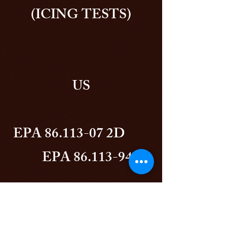
(ICING TESTS)
US
EPA
86.113-07
2D
EPA
86.113-94
EPA
1065-703
ULSD