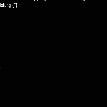
istung (*)
.