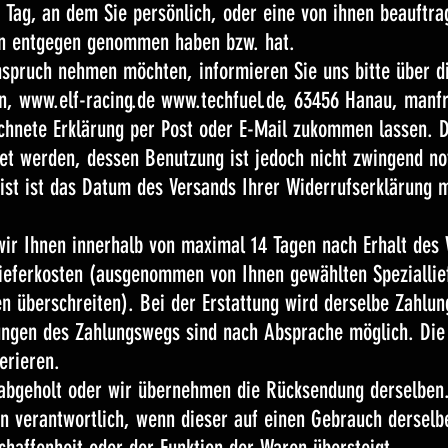
m Tag, an dem Sie persönlich, oder eine von ihnen beauf
en entgegen genommen haben bzw. hat.
nspruch nehmen möchten, informieren Sie uns bitte über d
on,
www.elf-racing.de
www.techfuel.de
, 63456 Hanau,
manfr
chnete Erklärung per Post oder E-Mail zukommen lassen. D
et werden, dessen Benutzung ist jedoch nicht zwingend no
rist ist das Datum des Versands Ihrer Widerrufserklärung
wir Ihnen innerhalb von maximal 14 Tagen nach Erhalt des 
 Lieferkosten (ausgenommen von Ihnen gewählten Speziallie
n überschreiten). Bei der Erstattung wird derselbe Zahlu
ngen des Zahlungswegs sind nach Absprache möglich. Die 
erieren.
abgeholt oder wir übernehmen die Rücksendung derselben.
nn verantwortlich, wenn dieser auf einen Gebrauch derselb