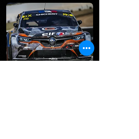
4S FIM EVOX
Total Excellium Rally
ohne Reglement