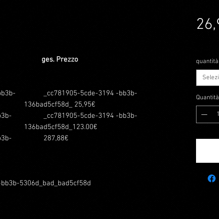
26,
IVA incl
ges. Prezzo
quantità i
Selez
b3b-
_cc781905-5cde-3194 -bb3b-
Quantità
136bad5cf58d_ 25,95€
3b-
_cc781905-5cde-3194 -bb3b-
136bad5cf58d_123.00€
3b-
287,88€
bb3b-5306d_bad_bad5cf58d