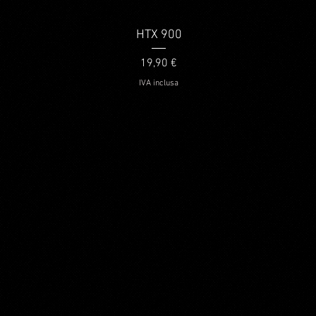
Vista rapida
HTX 900
Prezzo
19,90 €
IVA inclusa