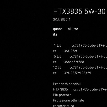
HTX3835 5W-30
SKU: 383511
quant
al litro
ità
1 Lit
_cc781905-5cde-3194-b
er
136€.25cf
5 Lit
_cc781905-5cde-3194-bb
er
136bad5cf58d
12 lit
_cc781905-5cde-3194-bb
er
139€.23,59d.23,cfd.
Proprietà speciali
HTX 3835 _cc781905-5cde-3194-
Più potenza
Protezione ottimale
caratteristica