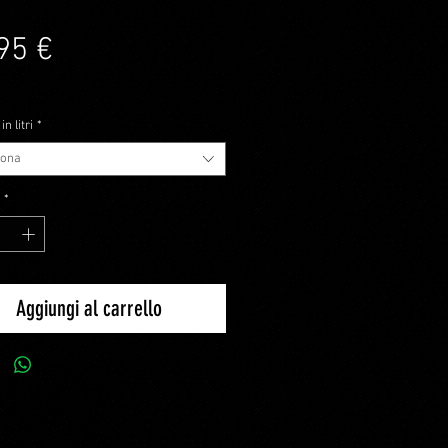
Prezzo
95 €
usa
n litri
*
iona
*
Aggiungi al carrello