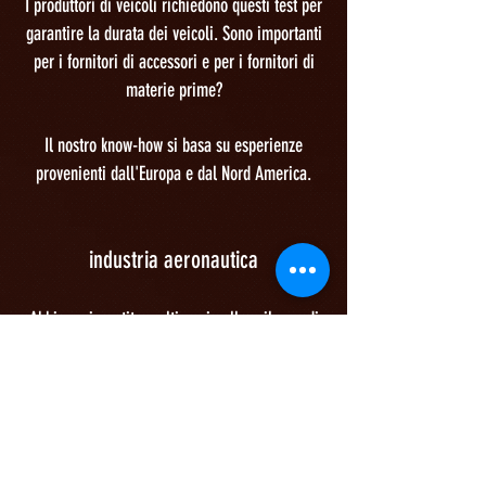
I produttori di veicoli richiedono questi test per
garantire la durata dei veicoli. Sono importanti
per i fornitori di accessori e per i fornitori di
materie prime?
Il nostro know-how si basa su esperienze
provenienti dall'Europa e dal Nord America.
industria aeronautica
Abbiamo investito molti anni nello sviluppo di
carburanti specifici adattati all'industria
aeronautica, per l'utilizzo nei motori a pistoni
ea reazione.
Durante questo periodo abbiamo sviluppato una