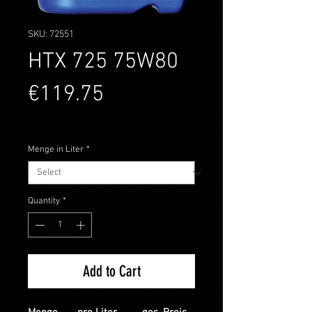
SKU: 72551
HTX 725 75W80
Price
€119.75
Sales Tax Included
Menge in Liter
*
Quantity
*
Add to Cart