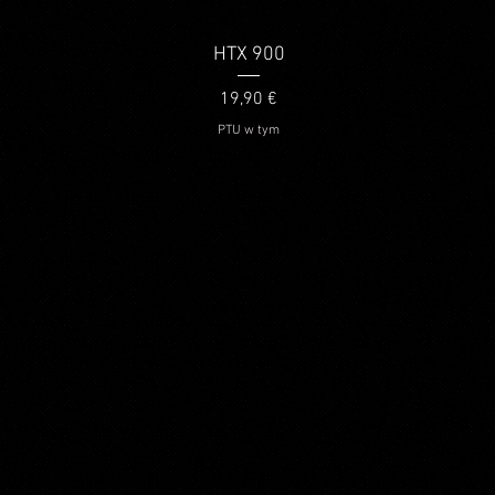
Podgląd
HTX 900
Cena
19,90 €
PTU w tym