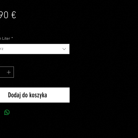
Cena
90 €
tym
 Liter
*
rz
Dodaj do koszyka