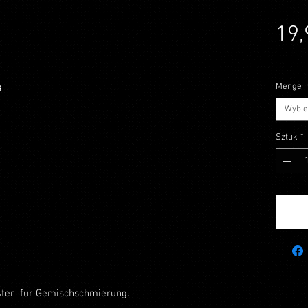
19,
PTU w 
Menge in
s
Wybie
Sztuk
*
€
ster für Gemischschmierung.