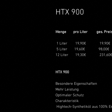
HTX 900
Menge
pro Liter
ges. Prei
1 Liter
19,90€
19,90€
5 Liter
19,60€
98,00€
12 Liter
19,30€
231,60
HTX 900
Besondere Eigenschaften
Mehr Leistung
Optimaler Schutz
Charakteristik
Hightech-Synthetiköl aus 100% E